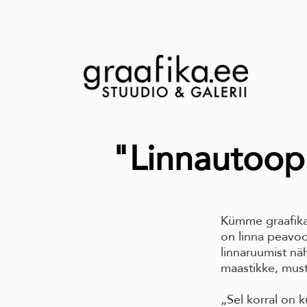
"Linnautoopi
Kümme graafika
on linna peavoo
linnaruumist näh
maastikke, must
„Sel korral on 