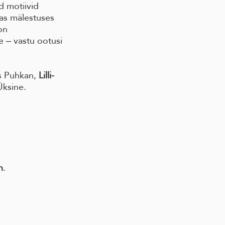
d motiivid
vas mälestuses
on
e ‒ vastu ootusi
us Puhkan,
Lilli-
Üksine.
n
.