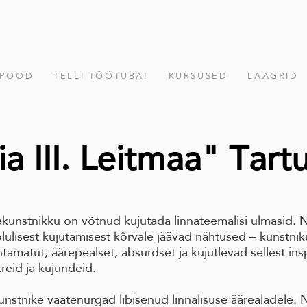
POOD
TELLI TÖÖTUBA!
KURSUSED
LAAGRID
a III. Leitmaa" Tart
kunstnikku on võtnud kujutada linnateemalisi ulmasid. 
lulisest kujutamisest kõrvale jäävad nähtused ‒ kunstnik
tamatut, äärepealset, absurdset ja kujutlevad sellest ins
reid ja kujundeid.
kunstnike vaatenurgad libisenud linnalisuse äärealadele.