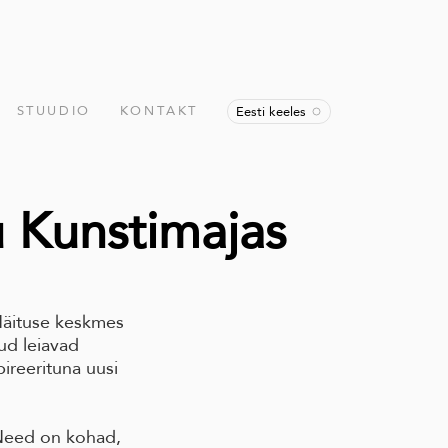
STUUDIO
KONTAKT
Eesti keeles
u Kunstimajas
Näituse keskmes
ud leiavad
pireerituna uusi
 Need on kohad,