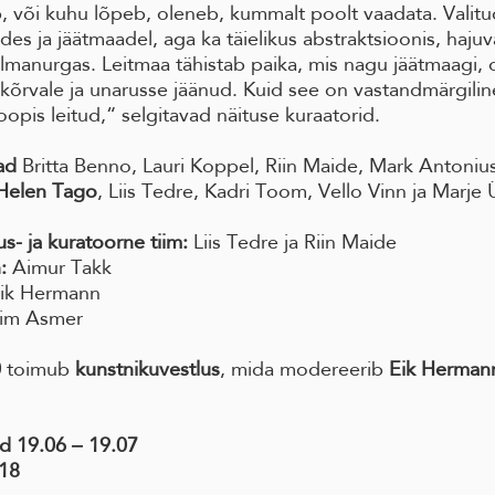
b, või kuhu lõpeb, oleneb, kummalt poolt vaadata. Valitu
des ja jäätmaadel, aga ka täielikus abstraktsioonis, haju
silmanurgas. Leitmaa tähistab paika, mis nagu jäätmaagi, 
kõrvale ja unarusse jäänud. Kuid see on vastandmärgilin
oopis leitud,“ selgitavad näituse kuraatorid.
ad
Britta Benno, Lauri Koppel, Riin Maide, Mark Antoni
Helen Tago
, Liis Tedre, Kadri Toom, Vello Vinn ja Marje 
s- ja kuratoorne tiim:
Liis Tedre ja Riin Maide
:
Aimur Takk
ik Hermann
im Asmer
0
toimub
kunstnikuvestlus
, mida modereerib
Eik Herman
d 19.06 ‒ 19.07
 18