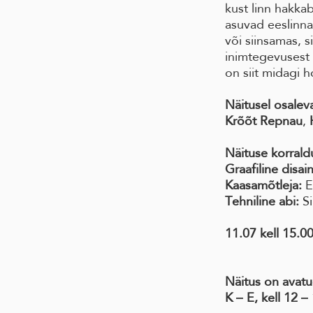
kust linn hakka
asuvad eeslinna
või siinsamas, 
inimtegevusest 
on siit midagi h
Näitusel osalev
Krõõt Repnau
,
Näituse korraldu
Graafiline disain
Kaasamõtleja:
E
Tehniline abi:
Si
11.07 kell 15.0
Näitus on avatu
K ‒ E, kell 12 ‒