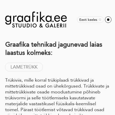
Eesti keeles
Graafika tehnikad jagunevad laias
laastus kolmeks:
LAMETRÜKK
Trükiviis, mille korral trükiplaadi trükkivad ja
mittetrükkivad osad on ühekõrgused. Trükkivate ja
mittetrükkivate osade moodustumine põhineb
trükivormi ja selle töötlemiseks kasutatavate
materjalide vastastikusel füüsikalis-keemilisel
toimel. Pärast töötlemist võtavad trükkivad osad