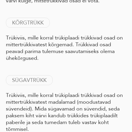
värvi külge, mittetrükkivad osad ei võta.
KÕRGTRÜKK
Trükiviis, mille korral trükiplaadi trükkivad osad on
mittertrükkivatest kõrgemad. Trükkivad osad
peavad parima tulemuse saavutamiseks olema
ühekõrgused.
SÜGAVTRÜKK
Trükiviis, mille korral trükiplaadi trükkivad osad on
mittertrükkivatest madalamad (moodustavad
süvendeid). Mida sügavamad on süvendid, seda
paksem kiht värvi kandub trükkides trükiplaadilt
paberile ja seda tumedam tuleb vastav koht
tõmmisel.