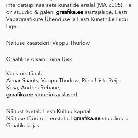
interdistsiplinaarsete kunstide erialal (MA 2005). Ta
on stuudio & galerii
graafika.ee
asutajaliige, Eesti
Vabagraafikute Ühenduse ja Eesti Kunstnike Liidu
liige.
Näituse kaastekst: Vappu Thurlow
Graafiline disain: Riina Uisk
Kunstnik tänab:
Aimar Säärits, Vappu Thurlow, Riina Uisk, Reijo
Kesa, Andres Rebane,
graafika.ee
stuudiokaaslased
Näitust toetab Eesti Kultuurkapital
Näituse tööd on teostatud
graafika.ee
stuudios ja
Graafikakojas