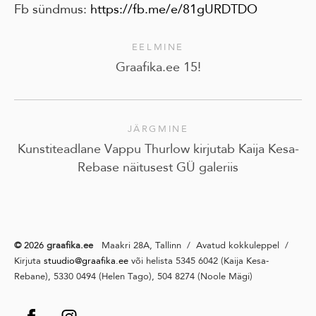
Fb sündmus:
https://fb.me/e/81gURDTDO
EELMINE
Graafika.ee 15!
JÄRGMINE
Kunstiteadlane Vappu Thurlow kirjutab Kaija Kesa-
Rebase näitusest GÜ galeriis
©
2026
graafika.ee
Maakri 28A, Tallinn / Avatud kokkuleppel /
Kirjuta
stuudio@graafika
.ee
või helista 5345 6042 (Kaija Kesa-
Rebane), 5330 0494 (Helen Tago), 504 8274 (Noole Mägi)