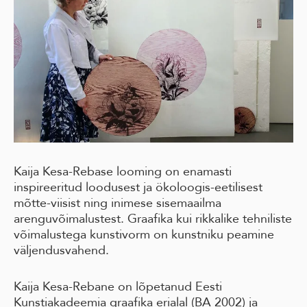
Kaija Kesa-Rebase looming on enamasti
inspireeritud loodusest ja ökoloogis-eetilisest
mõtte-viisist ning inimese sisemaailma
arenguvõimalustest. Graafika kui rikkalike tehniliste
võimalustega kunstivorm on kunstniku peamine
väljendusvahend.
Kaija Kesa-Rebane on lõpetanud Eesti
Kunstiakadeemia graafika erialal (BA 2002) ja