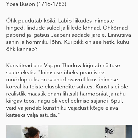
Yosa Buson (1716-1783)
Õhk puudutab kõiki. Läbib liikudes inimeste
hinged, lindude suled ja lillede lõhnad. Õhkõrnad
paberid ja igatsus Jaapani aedade järele. Linnutiiva
sahin ja hommiku lõhn. Kui pikk on see hetk, kuhu
õhk kannab?
Kunstiteadlane Vappu Thurlow kirjutab näituse
saatetekstis: "Inimsuse üheks peamiseks
mõõdupuuks on saanud osavõtlikkus inimese
kõrval ka teiste elusolendite suhtes. Kunstis ei ole
realistlik maastik enam lihtsalt harmooniat ja rahu
kiirgav teos, nagu oli veel eelmise sajandi lõpul,
vaid väljendab kunstniku vajadust kõige elava
kaitseks välja astuda."