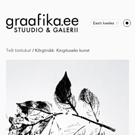
Eesti keeles
Telli töötuba!
/
Kõrgtrükk: Kingituseks kunst