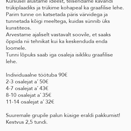
Kursusel alustame ideest, teisendame kavandi
trükiplaadiks ja trükime kohapeal ka graafilise lehe.
Parim tunne on katsetada päris värvidega ja
tunnetada kõigi meeltega, kuidas sünnib üks
kunstiteos.
Arvestame ajaliselt vastavalt soovile, et saaks
õppida nii tehnikat kui ka keskenduda enda
loomele.
Tunni lõpuks saab iga osaleja isikliku graafilise
lehe.
Individuaalne töötuba 90€
2-3 osalejat a´ 50€
4-7 osalejat a´ 43€
8-10 osalejat a´ 35€
11-14 osalejat a´ 32€
Suuremale grupile palun küsige eraldi pakkumist!
Kestvus 2,5 tundi.